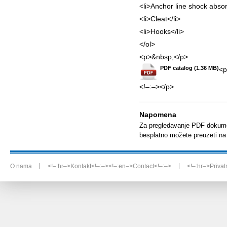
<li>Anchor line shock absor
<li>Cleat</li>
<li>Hooks</li>
</ol>
<p>&nbsp;</p>
PDF catalog (1.36 MB)
<p
<!–:–></p>
Napomena
Za pregledavanje PDF dokume
besplatno možete preuzeti n
O nama
<!–:hr–>Kontakt<!–:–><!–:en–>Contact<!–:–>
<!–:hr–>Priva