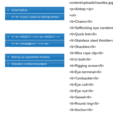
content/uploads/nautika.jpg
chains<!–:–>
<p>&nbsp;</p>
Užad čelična
<ol>
<!–:hr–>Lanci i užad za nošenje tereta i
<li>Chains</li>
elementi<!–:–><!–:en–>Loading chains and
<li>Selflocking eye carabin
steel wire rope lockets<!–:–>
<li>Quick link</li>
<!–:hr–>RUD<!–:–><!–:en–>RUD<!–:–>
<li>Stainless steel thimble</
<!–:hr–>Hvataljke<!–:–><!–:en–
<li>Shackles</li>
>Clamps<!–:–>
<li>Wire rope clip</li>
Intervju sa zaposlenim ženama
<li>U-bolt</li>
Obavijest o dobivenoj potpori
<li>Rigging screw</li>
<li>Eye-terminal</li>
<li>Tumbackle</li>
<li>Eye coil</li>
<li>Eye nut</li>
<li>Swivel</li>
<li>Round ring</li>
<li>Anchor</li>