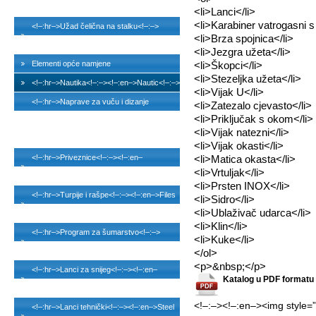
>Wire products<!–:–>
<li>Lanci</li>
<li>Karabiner vatrogasni 
<!–:hr–>Užad čelična na stalku<!–:–>
<li>Brza spojnica</li>
<!–:en–>Steel wire ropes spooled<!–:–>
<li>Jezgra užeta</li>
Elementi opće namjene
<li>Škopci</li>
<li>Stezeljka užeta</li>
<!–:hr–>Nautika<!–:–><!–:en–>Nautic<!–:–>
<li>Vijak U</li>
<!–:hr–>Naprave za vuču i dizanje
<li>Zatezalo cjevasto</li>
<li>Priključak s okom</li>
tereta<!–:–><!–:en–>Puling hoist and lifting
<li>Vijak natezni</li>
equipment<!–:–>
<li>Vijak okasti</li>
<!–:hr–>Priveznice<!–:–><!–:en–
<li>Matica okasta</li>
<li>Vrtuljak</li>
>Slings<!–:–>
<li>Prsten INOX</li>
<!–:hr–>Turpije i rašpe<!–:–><!–:en–>Files
<li>Sidro</li>
<li>Ublaživač udarca</li>
and rasps<!–:–>
<li>Klin</li>
<!–:hr–>Program za šumarstvo<!–:–>
<li>Kuke</li>
<!–:en–>Forestry programme<!–:–>
</ol>
<p>&nbsp;</p>
<!–:hr–>Lanci za snijeg<!–:–><!–:en–
Katalog u PDF formatu 
>Snow chains<!–:–>
<!–:–><!–:en–><img style=”fl
<!–:hr–>Lanci tehnički<!–:–><!–:en–>Steel