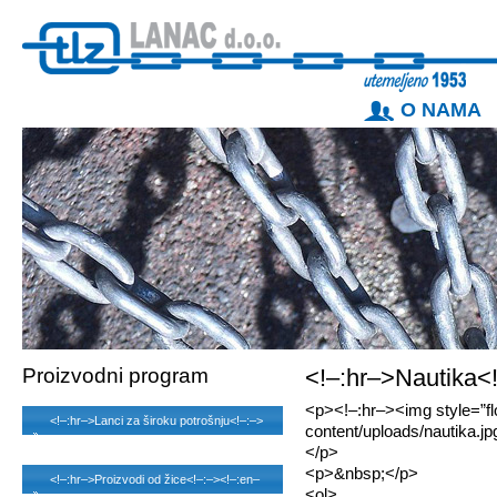
O NAMA
Proizvodni program
<!–:hr–>Nautika<
<p><!–:hr–><img style=”floa
<!–:hr–>Lanci za široku potrošnju<!–:–>
content/uploads/nautika.jp
<!–:en–>Commercial chains<!–:–>
</p>
<p>&nbsp;</p>
<!–:hr–>Proizvodi od žice<!–:–><!–:en–
<ol>